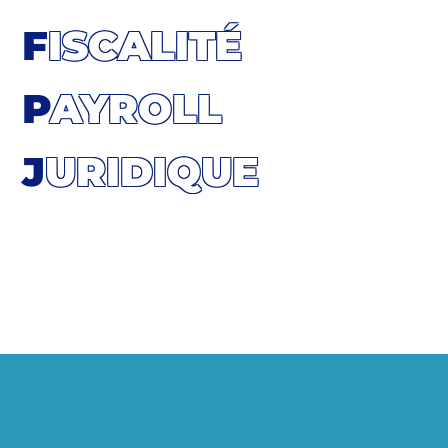
F
ISCALITÉ
P
AYROLL
J
URIDIQUE