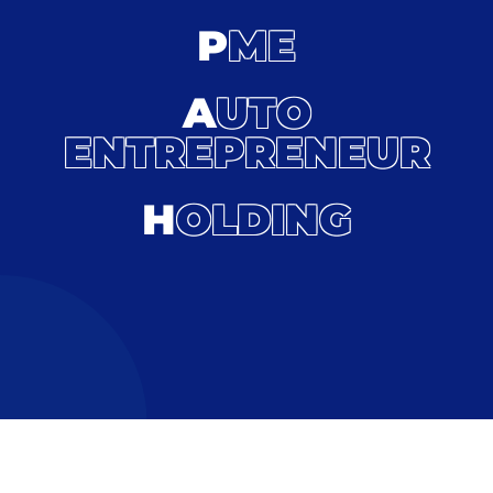
P
ME
A
UTO
ENTREPRENEUR
H
OLDING